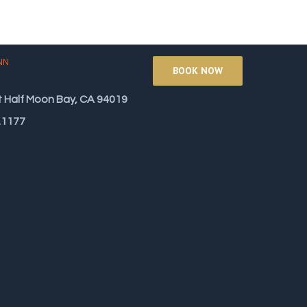
NN
BOOK NOW
t
Half Moon Bay, CA 94019
.1177