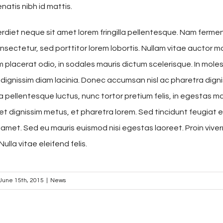
atis nibh id mattis.
diet neque sit amet lorem fringilla pellentesque. Nam ferm
nsectetur, sed porttitor lorem lobortis. Nullam vitae auctor ma
m placerat odio, in sodales mauris dictum scelerisque. In mole
in dignissim diam lacinia. Donec accumsan nisl ac pharetra dign
 a pellentesque luctus, nunc tortor pretium felis, in egestas m
 et dignissim metus, et pharetra lorem. Sed tincidunt feugiat e
 amet. Sed eu mauris euismod nisi egestas laoreet. Proin viverr
Nulla vitae eleifend felis.
June 15th, 2015
|
News