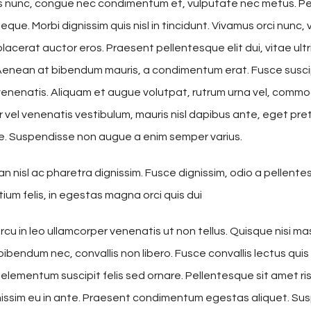
tus nunc, congue nec condimentum et, vulputate nec metus. P
eque. Morbi dignissim quis nisl in tincidunt. Vivamus orci nunc,
placerat auctor eros. Praesent pellentesque elit dui, vitae ultr
enean at bibendum mauris, a condimentum erat. Fusce susci
enenatis. Aliquam et augue volutpat, rutrum urna vel, commodo
r vel venenatis vestibulum, mauris nisl dapibus ante, eget pre
ue. Suspendisse non augue a enim semper varius.
nisl ac pharetra dignissim. Fusce dignissim, odio a pellente
tium felis, in egestas magna orci quis dui
cu in leo ullamcorper venenatis ut non tellus. Quisque nisi ma
ibendum nec, convallis non libero. Fusce convallis lectus qu
elementum suscipit felis sed ornare. Pellentesque sit amet ris
nissim eu in ante. Praesent condimentum egestas aliquet. Su