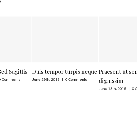
s
tis
Duis tempor turpis neque
Praesent ut sem
dignissim
June 29th, 2015
|
0 Comments
June 15th, 2015
|
0 Comments