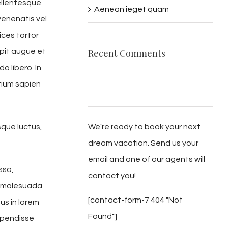
ellentesque
Aenean ieget quam
 venenatis vel
ices tortor
Recent Comments
pit augue et
 libero. In
tium sapien
We're ready to book your next
sque luctus,
dream vacation. Send us your
email and one of our agents will
ssa,
contact you!
is malesuada
[contact-form-7 404 "Not
us in lorem
Found"]
spendisse