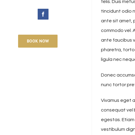
felis. Duis me
tincidunt odio n
facebook
ante sit amet, 
commodo vel. A
ante faucibus v
BOOK NOW
pharetra, torto
ligula nec neq
Donec accumsan 
nunc tortor pre
Vivamus eget ar
consequat vel b
egestas. Etiam 
vestibulum dig