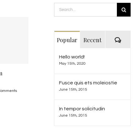
Search
for:
Comme
Popular
Recent
Hello world!
May 15th, 2020
Aenean ieget quam
Curabitur nisi ultricies
June 15th, 2015
|
0 Comments
June 15th, 2015
|
0 Comments
Fusce quis ets moleiostie
June 15th, 2015
In tempor solicitudin
June 15th, 2015