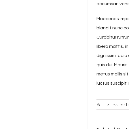
accumsan venen
Maecenas imper
blandit nunc co
Curabitur rutru
libero mattis, 
dignissim, odio
quis dui. Mauris
metus mollis sit
luctus suscipit. 
By
hmbinn-admin
|