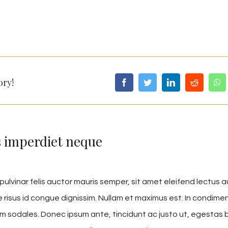
ory!
 imperdiet neque
pulvinar felis auctor mauris semper, sit amet eleifend lectus 
 risus id congue dignissim. Nullam et maximus est. In condim
um sodales. Donec ipsum ante, tincidunt ac justo ut, egestas