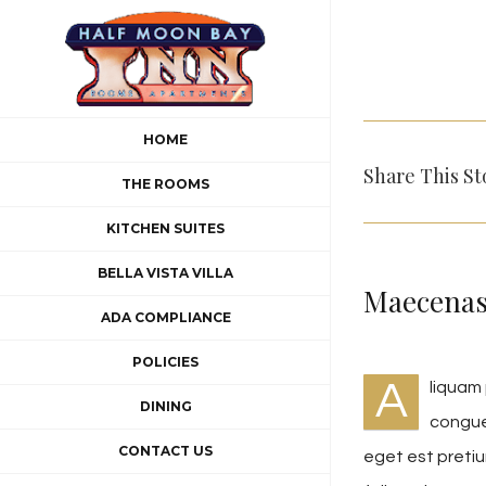
Skip
to
content
HOME
Share This St
THE ROOMS
KITCHEN SUITES
BELLA VISTA VILLA
Maecenas
ADA COMPLIANCE
POLICIES
A
liquam 
DINING
congue
CONTACT US
eget est preti